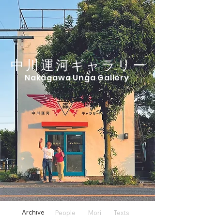
中川運河ギャラリー
Nakagawa Unga Gallery
Archive
People Mori Texts